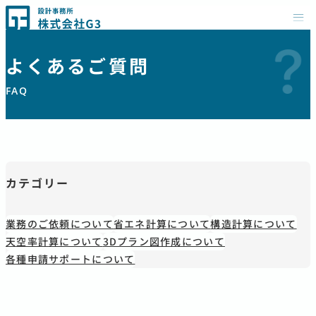
内
株式会社G3
容
を
よくあるご質問
ス
FAQ
キ
ッ
プ
カテゴリー
業務のご依頼について
省エネ計算について
構造計算について
天空率計算について
3Dプラン図作成について
各種申請サポートについて