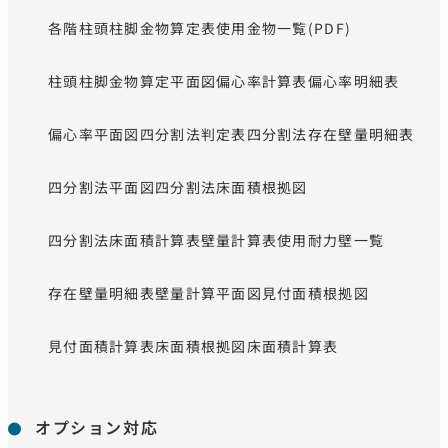
各階柱頭柱脚金物算定表
使用金物一覧(PDF)
柱頭柱脚金物算定平面図
偏心率計算表
偏心率明細表
偏心率平面図
四分割法判定表
四分割法存在壁量明細表
四分割法平面図
四分割法床面積根拠図
四分割法床面積計算表
壁量計算表
使用耐力壁一覧
存在壁量明細表
壁量計算平面図
見付面積根拠図
見付面積計算表
床面積根拠図
床面積計算表
オプション対応