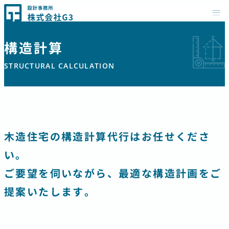
内
株式会社G3
容
を
構造計算
ス
STRUCTURAL CALCULATION
キ
ッ
プ
木造住宅の構造計算代行はお任せくださ
い。
ご要望を伺いながら、最適な構造計画をご
提案いたします。