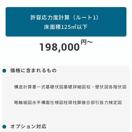
許容応力度計算（ルート1）
床面積125㎡以下
円〜
198,000
価格に含まれるもの
構造計算書一式
基礎伏図
基礎詳細図
柱・壁伏図
各階伏図
略軸組図
水平構面仕様図
柱頭柱脚接合部引抜力検定図
オプション対応