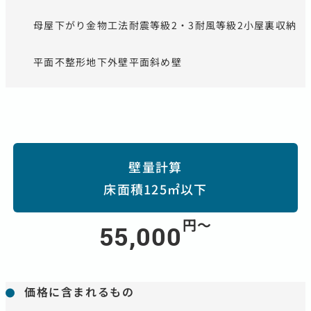
母屋下がり
金物工法
耐震等級2・3
耐風等級2
小屋裏収納
平面不整形
地下外壁
平面斜め壁
壁量計算
床面積125㎡以下
円〜
55,000
価格に含まれるもの